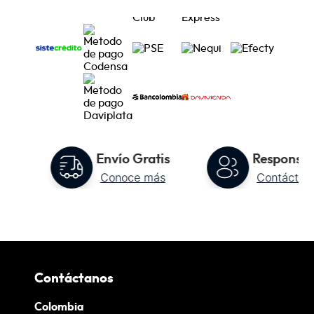
to
Envío Gratis
Responsab
Conoce más
Contáctan
Contáctanos
Colombia