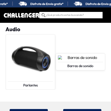
¿Qué producto estas buscando?
TÉRMINOS MÁS BUSCADOS
Audio
1
.
estufas
2
.
nevera
3
.
campana
4
.
horno
5
.
estufas empotrar
Barras de sonido
6
.
lavadora secadora
7
.
estufa
Parlantes
8
.
lavadora
9
.
lavaplatos
10
.
gas