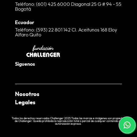
Teléfono: (601) 425 6000 Diagonal 25 G # 94 - 55
Bogotá
Ecuador
Teléfono: (593) 22 801 142 Cl. Aceitunos 168 Eloy
Alfaro Quito
Síguenos
Nosotros
Legales
¿Quienes somos?
Nuestras Tiendas
Términos y condiciones web
Todos los derechos reservados Challenger 2025.Todas las marcas e imágenes son propiedad
de Challenger. Queda prohibida la reproducción total o parcial de cualquier contenido sin
EcoChallenger
Política de tratamiento de datos
autorización expresa.
Laboratorio
Política de entrega y cobertura