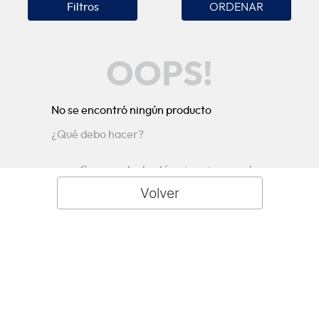
Filtros
OOPS!
No se encontró ningún producto
¿Qué debo hacer?
Comprueba los términos ingresados
Intenta utilizar una sola palabra
Utiliza términos genéricos en la
búsqueda
Intenta buscar sinónimos del término
deseado