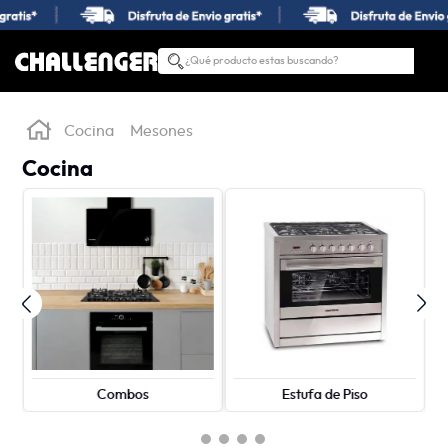
¿Qué producto estas buscando?
TÉRMINOS MÁS BUSCADOS
1
.
estufas
Cocina
Mesones
2
.
nevera
Cocina
3
.
campana
4
.
horno
5
.
estufas empotrar
6
.
lavadora secadora
7
.
estufa
8
.
lavadora
Combos
Estufa de Piso
9
.
lavaplatos
10
.
microondas