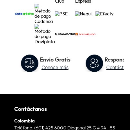
to
Envío Gratis
Responsab
Conoce más
Contáctan
Contáctanos
Colombia
Teléfono: (601) 425 6000 Diagonal 25 G # 94 - 55