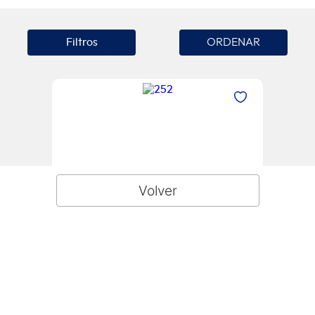
Filtros
Mesón de cocina CHALLENGER Lavaplatos
derecho 100cm - MD 1110 Acero Inox
MD 1110 Acero Inox
Ahora:
$
174
.
900
Agregar Al Carrito