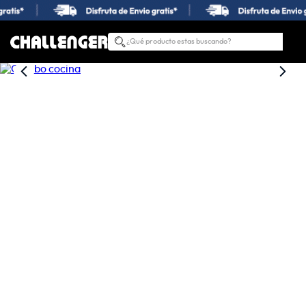
¿Qué producto estas buscando?
TÉRMINOS MÁS BUSCADOS
1
.
estufas
2
.
nevera
3
.
campana
4
.
horno
5
.
estufas empotrar
6
.
lavadora secadora
7
.
estufa
8
.
lavadora
9
.
lavaplatos
10
.
gas