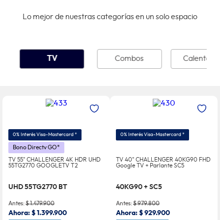
Lo mejor de nuestras categorías en un solo espacio
TV
Combos
Calentado
0% Interés Visa-Mastercard *
0% Interés Visa-Mastercard *
Bono Directv GO*
TV 55" CHALLENGER 4K HDR UHD
TV 40" CHALLENGER 40KG90 FHD
55TG2770 GOOGLETV T2
Google TV + Parlante SC5
UHD 55TG2770 BT
40KG90 + SC5
Antes:
$
1
.
479
.
900
Antes:
$
979
.
800
Ahora:
$
1
.
399
.
900
Ahora:
$
929
.
900