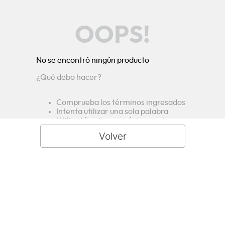
OOPS!
No se encontró ningún producto
¿Qué debo hacer?
Comprueba los términos ingresados
Intenta utilizar una sola palabra
Utiliza términos genéricos en la
búsqueda
Intenta buscar sinónimos del término
deseado