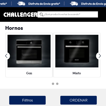
¿Qué producto estas buscando?
TÉRMINOS MÁS BUSCADOS
Hornos
1
.
estufas
2
.
nevera
3
.
campana
4
.
horno
5
.
estufas empotrar
6
.
lavadora secadora
Gas
Mixto
7
.
estufa
8
.
lavadora
9
.
lavaplatos
Filtros
10
.
microondas