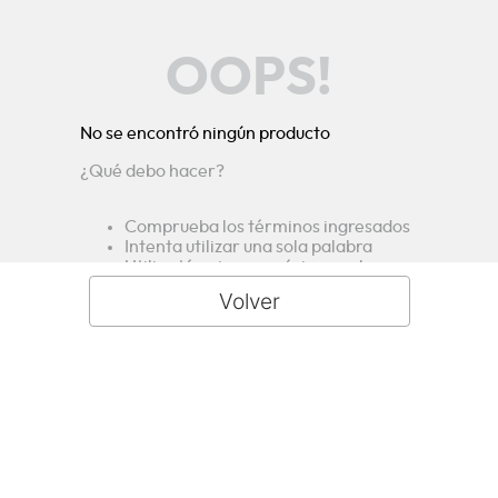
OOPS!
No se encontró ningún producto
¿Qué debo hacer?
Comprueba los términos ingresados
Intenta utilizar una sola palabra
Utiliza términos genéricos en la
búsqueda
Intenta buscar sinónimos del término
deseado