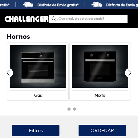
¿Qué producto estas buscando?
TÉRMINOS MÁS BUSCADOS
Hornos
1
.
estufas
2
.
nevera
3
.
campana
4
.
horno
5
.
estufas empotrar
6
.
lavadora secadora
Gas
Mixto
7
.
estufa
8
.
lavadora
9
.
lavaplatos
Filtros
10
.
gas