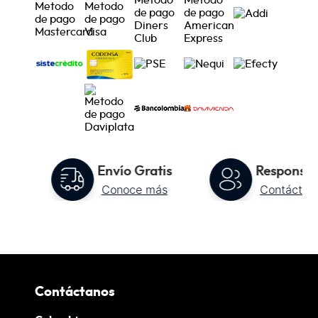
to
Envío Gratis
Responsab
Conoce más
Contáctan
Contáctanos