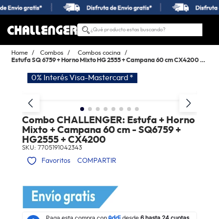
¿Qué producto estas buscando?
TÉRMINOS MÁS BUSCADOS
Combos
Combos cocina
1
.
estufas
Estufa SQ 6759 + Horno Mixto HG 2555 + Campana 60 cm CX4200 Negra - UNI.FUNC.ECH1
0% Interés Visa-Mastercard *
2
.
nevera
3
.
campana
4
.
horno
Combo CHALLENGER: Estufa + Horno
Mixto + Campana 60 cm - SQ6759 +
5
.
estufas empotrar
HG2555 + CX4200
6
.
lavadora secadora
SKU
:
7705191042343
COMPARTIR
7
.
estufa
8
.
lavadora
9
.
lavaplatos
10
.
gas