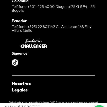
Colombia
Teléfono: (601) 425 6000 Diagonal 25 G # 94 - 55
Bogotá
Ecuador
Teléfono: (593) 22 801 142 Cl. Aceitunos 168 Eloy
Alfaro Quito
Síguenos
Nosotros
Legales
¿Quienes somos?
Nuestras Tiendas
Términos y condiciones web
Todos los derechos reservados Challenger 2025.Todas las marcas e imágenes son propiedad
de Challenger. Queda prohibida la reproducción total o parcial de cualquier contenido sin
EcoChallenger
Política de tratamiento de datos
autorización expresa.