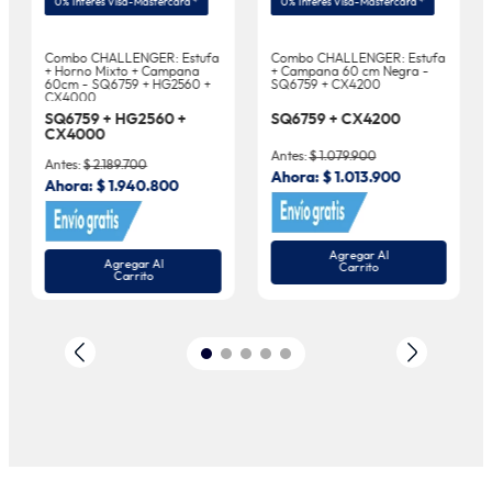
0% Interés Visa-Mastercard *
0% Interés Visa-Mastercard *
Combo CHALLENGER: Estufa
Combo CHALLENGER: Estufa
+ Horno Mixto + Campana
+ Campana 60 cm Negra -
60cm - SQ6759 + HG2560 +
SQ6759 + CX4200
CX4000
SQ6759 + HG2560 +
SQ6759 + CX4200
CX4000
Antes:
$
1
.
079
.
900
Antes:
$
2
.
189
.
700
Ahora:
$
1
.
013
.
900
Ahora:
$
1
.
940
.
800
Agregar Al
Agregar Al
Carrito
Carrito