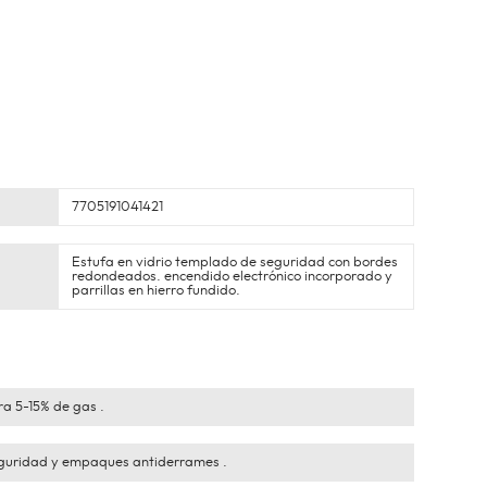
7705191041421
Estufa en vidrio templado de seguridad con bordes
redondeados. encendido electrónico incorporado y
parrillas en hierro fundido.
ra 5-15% de gas .
eguridad y empaques antiderrames .