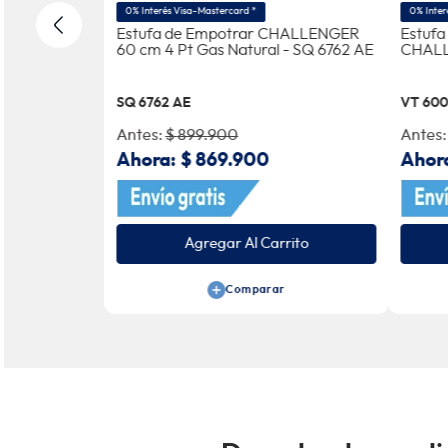
0% Interés Visa-Mastercard *
0% Inter
HALLENGER
Estufa de Empotrar CHALLENGER
Estufa
- SQ 6792 AE
60 cm 4 Pt Gas Natural - SQ 6762 AE
SQ 6762 AE
VT 60
Antes:
$
899
.
900
Antes
Ahora:
$
869
.
900
Ahor
le
Agregar Al Carrito
r
Comparar