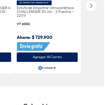
0% Interés Visa-Mastercard *
0% Interés Visa-M
NGER 4
Estufa de Empotrar Vitrocerámica
Estufa de E
40 EI
CHALLENGER 30 cm – 2 Puestos –
Puestos Gas 
220V
VT 6002
SG 6050 EI
Ahora:
$
729
.
900
Ahora:
$
6
Agregar Al Carrito
Agr
Comparar