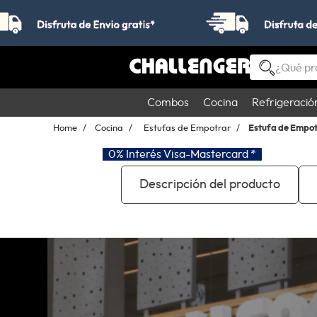
¿Qué product
TÉRMINOS MÁS BUSCADO
Combos
Cocina
Refrigeració
1
.
estufas
Cocina
Estufas de Empotrar
Estufa de Empot
2
.
nevera
0% Interés Visa-Mastercard *
3
.
campana
Descripción del producto
4
.
horno
5
.
estufas empotrar
6
.
lavadora secadora
7
.
estufa
8
.
lavadora
9
.
lavaplatos