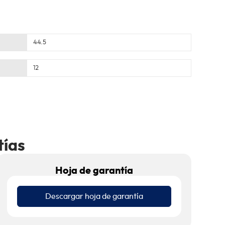
44.5
12
tías
Hoja de garantía
Descargar hoja de garantía