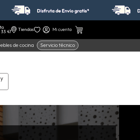
ta
Tiendas
 33 47
ebles de cocina
Servicio técnico
 y