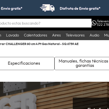
o estas buscando?
Televen
322 278
S
n
Lavado
Calentadores
Aires
Televisores
Audio
Mu
rar CHALLENGER 60 cm 4 Pt Gas Natural - SQ 6759 AE
Manuales, fichas técnicas
Especificaciones
garantías