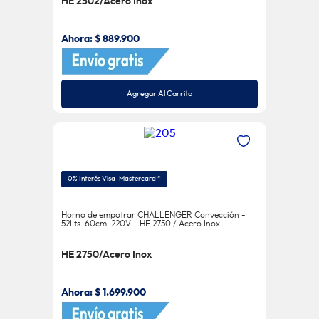
HE 2502/Acero Inox
Ahora:
$
889
.
900
Agregar Al Carrito
0% Interés Visa-Mastercard *
Horno de empotrar CHALLENGER Convección -
52Lts-60cm-220V - HE 2750 / Acero Inox
HE 2750/Acero Inox
Ahora:
$
1
.
699
.
900