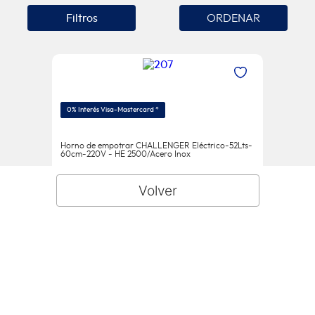
Filtros
0% Interés Visa-Mastercard *
Horno de empotrar CHALLENGER Eléctrico-52Lts-
60cm-220V - HE 2500/Acero Inox
HE 2500/Acero Inox
Antes:
$
889
.
900
Ahora:
$
829
.
900
Agregar Al Carrito