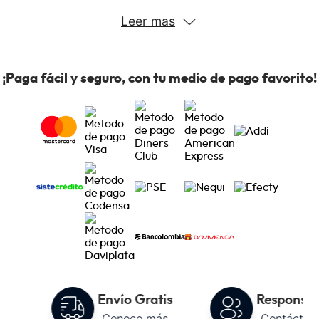
combinan innovación, calidad y diseño. Nuestra amplia
Leer mas
gama de productos está diseñada para satisfacer
todas tus necesidades, desde la cocina hasta la
lavandería.
¡Paga fácil y seguro, con tu medio de pago favorito!
to
Envío Gratis
Responsab
Conoce más
Contáctan