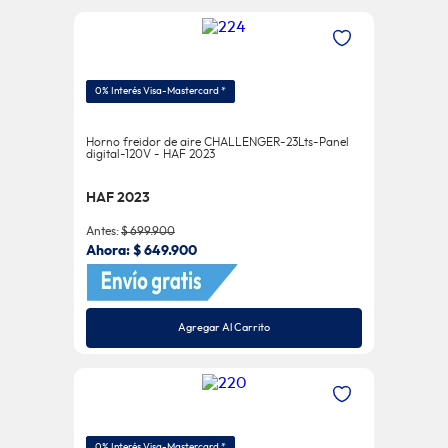
0% Interés Visa-Mastercard *
Horno freidor de aire CHALLENGER-23Lts-Panel
digital-120V - HAF 2023
HAF 2023
Antes:
$
699
.
900
Ahora:
$
649
.
900
Agregar Al Carrito
0% Interés Visa-Mastercard *