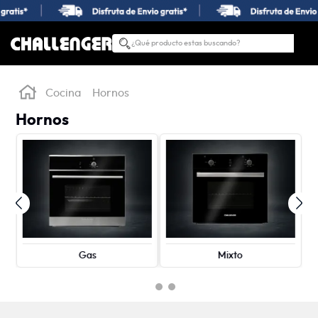
¿Qué producto estas buscando?
TÉRMINOS MÁS BUSCADOS
1
.
estufas
Cocina
Hornos
2
.
nevera
Hornos
3
.
campana
4
.
horno
5
.
estufas empotrar
6
.
lavadora secadora
7
.
estufa
Gas
Mixto
8
.
lavadora
9
.
lavaplatos
10
.
microondas