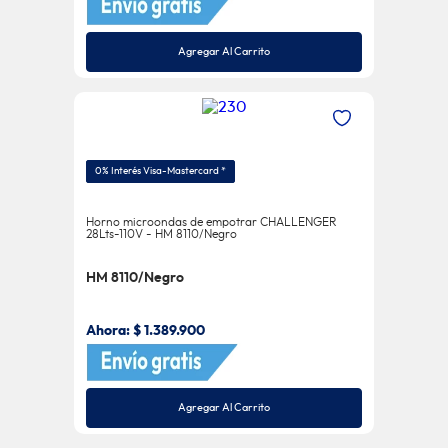
Agregar Al Carrito
0% Interés Visa-Mastercard *
Horno microondas de empotrar CHALLENGER
28Lts-110V - HM 8110/Negro
HM 8110/Negro
Ahora:
$
1
.
389
.
900
Agregar Al Carrito