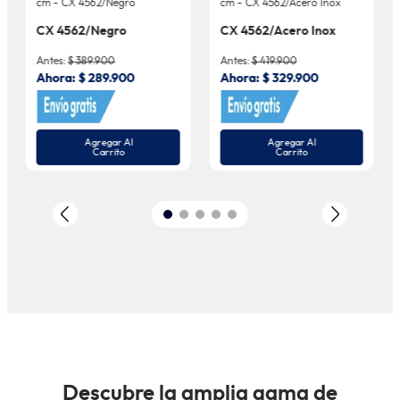
cm - CX 4562/Negro
cm - CX 4562/Acero Inox
CX 4562/Negro
CX 4562/Acero Inox
Antes:
$
389
.
900
Antes:
$
419
.
900
Ahora:
$
289
.
900
Ahora:
$
329
.
900
Agregar Al
Agregar Al
Carrito
Carrito
Descubre la amplia gama de