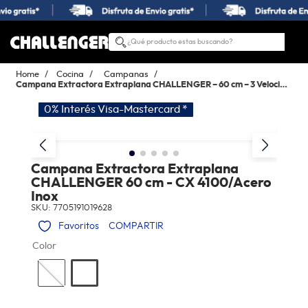
¿Qué producto estas buscando?
TÉRMINOS MÁS BUSCADOS
Cocina
Campanas
1
.
estufas
Campana Extractora Extraplana CHALLENGER – 60 cm – 3 Velocidades
0% Interés Visa-Mastercard *
2
.
nevera
3
.
campana
4
.
horno
Campana Extractora Extraplana
CHALLENGER 60 cm - CX 4100/Acero
5
.
estufas empotrar
Inox
6
.
lavadora secadora
SKU
:
7705191019628
COMPARTIR
7
.
estufa
Color
8
.
lavadora
9
.
lavaplatos
10
.
microondas