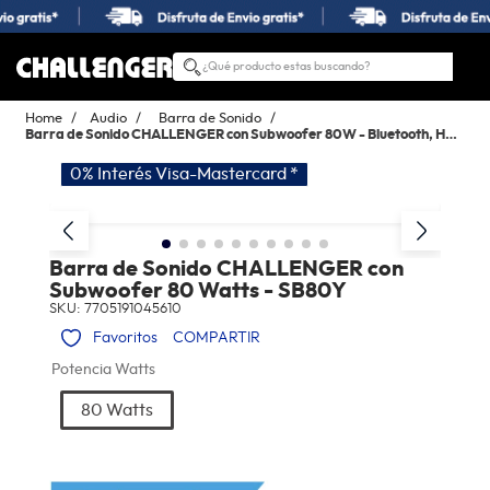
¿Qué producto estas buscando?
TÉRMINOS MÁS BUSCADOS
Audio
Barra de Sonido
1
.
estufas
Barra de Sonido CHALLENGER con Subwoofer 80W - Bluetooth, HDMI ARC y Sonido 2.1 Envolvente
0% Interés Visa-Mastercard *
2
.
nevera
3
.
campana
4
.
horno
Barra de Sonido CHALLENGER con
Subwoofer 80 Watts - SB80Y
5
.
estufas empotrar
SKU
:
7705191045610
6
.
lavadora secadora
COMPARTIR
7
.
estufa
Potencia Watts
8
.
lavadora
80 Watts
9
.
lavaplatos
10
.
microondas