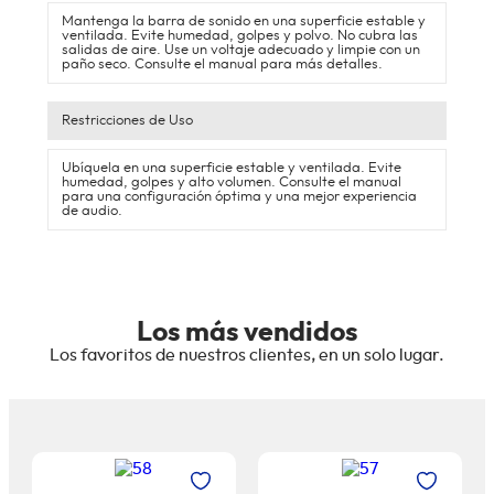
Mantenga la barra de sonido en una superficie estable y
ventilada. Evite humedad, golpes y polvo. No cubra las
salidas de aire. Use un voltaje adecuado y limpie con un
Conectividad total,
paño seco. Consulte el manual para más detalles.
sin complicaciones
Restricciones de Uso
Tu música, tus películas, tus reglas
Ubíquela en una superficie estable y ventilada. Evite
humedad, golpes y alto volumen. Consulte el manual
para una configuración óptima y una mejor experiencia
de audio.
Gracias a su Bluetooth V5.3 y entradas
HDMI ARC, óptico digital, USB y auxiliar,
podrás conectar fácilmente tu televisor,
Los más vendidos
smartphone o cualquier dispositivo.
Los favoritos de nuestros clientes, en un solo lugar.
Controla todo con el mando remoto o desde
los botones laterales para una experiencia
sin interrupciones.