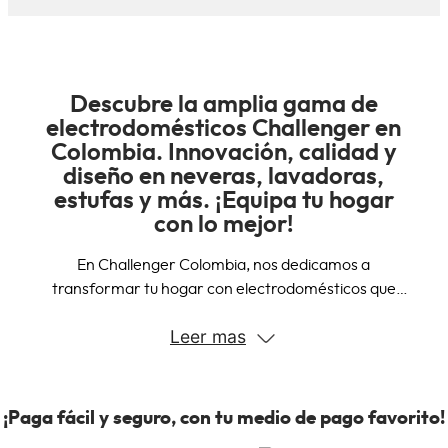
Descubre la amplia gama de
electrodomésticos Challenger en
Vive tus contenidos
Colombia. Innovación, calidad y
cómo nunca
diseño en neveras, lavadoras,
estufas y más. ¡Equipa tu hogar
Elige cómo quieres escuchar
con lo mejor!
En Challenger Colombia, nos dedicamos a
Con modos ecualizables para Películas,
transformar tu hogar con electrodomésticos que
Música o Noticias, y controles
combinan innovación, calidad y diseño. Nuestra amplia
Leer mas
gama de productos está diseñada para satisfacer
independientes de agudos y graves, la Barra
todas tus necesidades, desde la cocina hasta la
de sonido con Subwoofer Challenger te
lavandería.
permite personalizar el sonido a tu gusto.
¡Paga fácil y seguro, con tu medio de pago favorito!
Disfruta siempre de la mejor calidad, ya sea