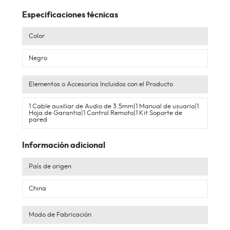
con tu estilo
Especificaciones técnicas
Minimalismo y sofisticación en cada
Color
detalle
Negro
Con un acabado refinado, la Barra de
Elementos o Accesorios Incluidos con el Producto
sonido con Subwoofer Challenger se
1 Cable auxiliar de Audio de 3.5mm|1 Manual de usuario|1
Hoja de Garantia|1 Control Remoto|1 Kit Soporte de
integra con tu espacio de manera
pared
armónica. Su estética elegante combina
Información adicional
con cualquier televisor o decoración,
aportando un toque moderno y funcional.
País de origen
China
Modo de Fabricación