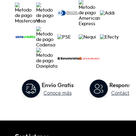
un concierto en vivo o una noche de cine en
casa.
to
Envío Gratis
Responsab
Conoce más
Contáctan