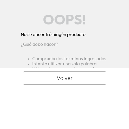
OOPS!
No se encontró ningún producto
¿Qué debo hacer?
Comprueba los términos ingresados
Intenta utilizar una sola palabra
Utiliza términos genéricos en la
búsqueda
Intenta buscar sinónimos del término
deseado