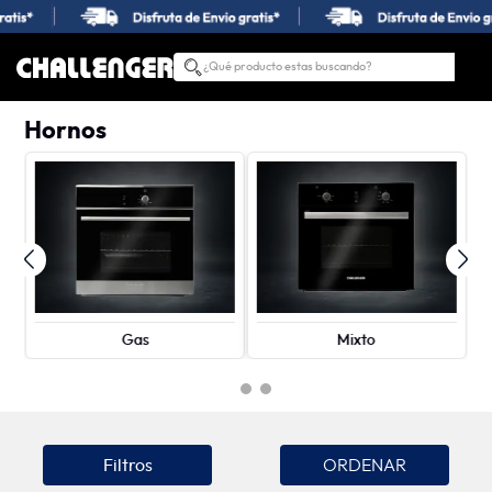
¿Qué producto estas buscando?
TÉRMINOS MÁS BUSCADOS
Hornos
1
.
estufas
2
.
nevera
3
.
campana
4
.
horno
5
.
estufas empotrar
6
.
lavadora secadora
Gas
Mixto
7
.
estufa
8
.
lavadora
9
.
lavaplatos
Filtros
10
.
gas