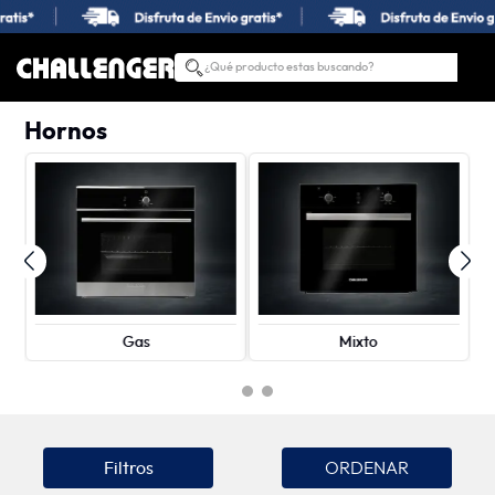
¿Qué producto estas buscando?
TÉRMINOS MÁS BUSCADOS
Hornos
1
.
estufas
2
.
nevera
3
.
campana
4
.
horno
5
.
estufas empotrar
6
.
lavadora secadora
Gas
Mixto
7
.
estufa
8
.
lavadora
9
.
lavaplatos
Filtros
10
.
microondas