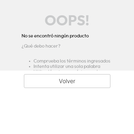
OOPS!
No se encontró ningún producto
¿Qué debo hacer?
Comprueba los términos ingresados
Intenta utilizar una sola palabra
Utiliza términos genéricos en la
búsqueda
Intenta buscar sinónimos del término
deseado