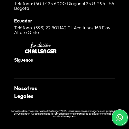
Teléfono: (601) 425 6000 Diagonal 25 G # 94 - 55
Bogotá
Ecuador
Teléfono: (593) 22 801 142 Cl. Aceitunos 168 Eloy
Alfaro Quito
Síguenos
Nosotros
Legales
¿Quienes somos?
Nuestras Tiendas
Términos y condiciones web
Todos los derechos reservados Challenger 2025.Todas las marcas e imágenes son propiedad
de Challenger. Queda prohibida la reproducción total o parcial de cualquier contenido sin
EcoChallenger
Política de tratamiento de datos
autorización expresa.
Laboratorio
Política de entrega y cobertura