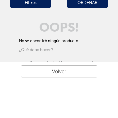
Filtros
OOPS!
No se encontró ningún producto
¿Qué debo hacer?
Comprueba los términos ingresados
Intenta utilizar una sola palabra
Utiliza términos genéricos en la
búsqueda
Intenta buscar sinónimos del término
deseado