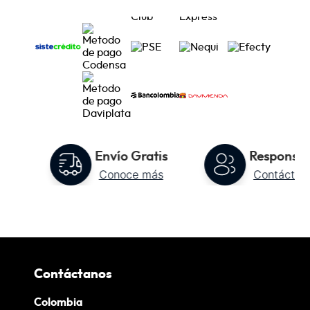
to
Envío Gratis
Responsab
Conoce más
Contáctan
Contáctanos
Colombia