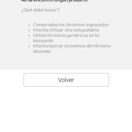
¿Qué debo hacer?
Comprueba los términos ingresados
Intenta utilizar una sola palabra
Utiliza términos genéricos en la
búsqueda
Intenta buscar sinónimos del término
deseado
Descubre la amplia gama de
electrodomésticos Challenger en
Colombia. Innovación, calidad y
diseño en neveras, lavadoras,
estufas y más. ¡Equipa tu hogar