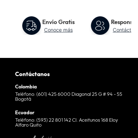
to
Envío Gratis
Responsab
Conoce más
Contáctan
Contáctanos
Colombia
Teléfono: (601) 425 6000 Diagonal 25 G # 94 - 55
Bogotá
Ecuador
Teléfono: (593) 22 801 142 Cl. Aceitunos 168 Eloy
Alfaro Quito