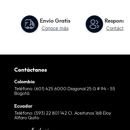
to
Envío Gratis
Responsab
Conoce más
Contáctan
Contáctanos
Colombia
Teléfono: (601) 425 6000 Diagonal 25 G # 94 - 55
Bogotá
Ecuador
Teléfono: (593) 22 801 142 Cl. Aceitunos 168 Eloy
Alfaro Quito