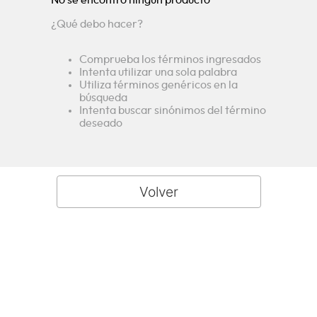
¿Qué debo hacer?
Comprueba los términos ingresados
Intenta utilizar una sola palabra
Utiliza términos genéricos en la
búsqueda
Intenta buscar sinónimos del término
deseado
Descubre la amplia gama de
electrodomésticos Challenger en
Colombia. Innovación, calidad y
diseño en neveras, lavadoras,
estufas y más. ¡Equipa tu hogar