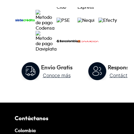
to
Envío Gratis
Responsab
Conoce más
Contáctan
Contáctanos
Colombia