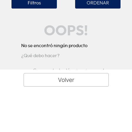
Filtros
OOPS!
No se encontró ningún producto
¿Qué debo hacer?
Comprueba los términos ingresados
Intenta utilizar una sola palabra
Utiliza términos genéricos en la
búsqueda
Intenta buscar sinónimos del término
deseado