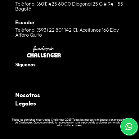
Teléfono: (601) 425 6000 Diagonal 25 G # 94 - 55
Bogotá
Ecuador
Teléfono: (593) 22 801 142 Cl. Aceitunos 168 Eloy
Alfaro Quito
Síguenos
Nosotros
Legales
¿Quienes somos?
Nuestras Tiendas
Términos y condiciones web
Todos los derechos reservados Challenger 2025.Todas las marcas e imágenes son propiedad
de Challenger. Queda prohibida la reproducción total o parcial de cualquier contenido sin
EcoChallenger
Política de tratamiento de datos
autorización expresa.
Laboratorio
Política de entrega y cobertura