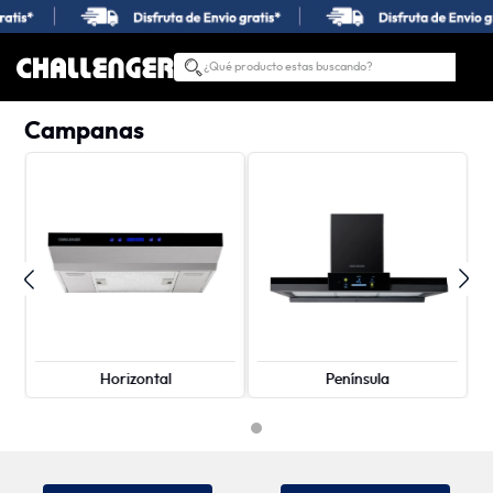
¿Qué producto estas buscando?
TÉRMINOS MÁS BUSCADOS
Campanas
1
.
estufas
2
.
nevera
3
.
campana
4
.
horno
5
.
estufas empotrar
6
.
lavadora secadora
7
.
estufa
Horizontal
Península
8
.
lavadora
9
.
lavaplatos
10
.
microondas