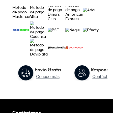
to
Envío Gratis
Responsab
Conoce más
Contáctan
Contáctanos