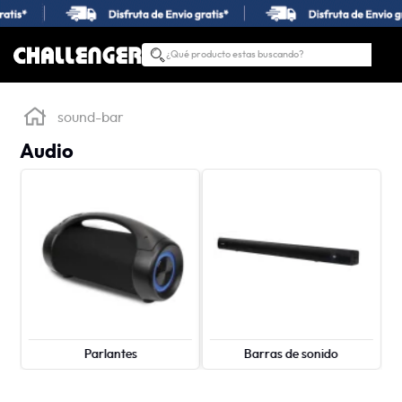
¿Qué producto estas buscando?
TÉRMINOS MÁS BUSCADOS
1
.
estufas
sound-bar
2
.
nevera
Audio
3
.
campana
4
.
horno
5
.
estufas empotrar
6
.
lavadora secadora
7
.
estufa
8
.
lavadora
Parlantes
Barras de sonido
9
.
lavaplatos
10
.
gas