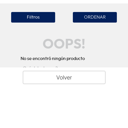
Filtros
OOPS!
No se encontró ningún producto
¿Qué debo hacer?
Comprueba los términos ingresados
Intenta utilizar una sola palabra
Utiliza términos genéricos en la
búsqueda
Intenta buscar sinónimos del término
deseado