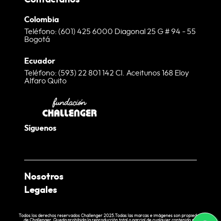
Colombia
Teléfono: (601) 425 6000 Diagonal 25 G # 94 - 55
Bogotá
Ecuador
Teléfono: (593) 22 801 142 Cl. Aceitunos 168 Eloy
Alfaro Quito
Síguenos
Nosotros
Legales
¿Quienes somos?
Nuestras Tiendas
Términos y condiciones web
Todos los derechos reservados Challenger 2025.Todas las marcas e imágenes son propiedad
de Challenger. Queda prohibida la reproducción total o parcial de cualquier contenido sin