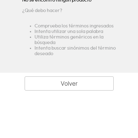
¿Qué debo hacer?
Comprueba los términos ingresados
Intenta utilizar una sola palabra
Utiliza términos genéricos en la
búsqueda
Intenta buscar sinónimos del término
deseado
Descubre la amplia gama de
electrodomésticos Challenger en
Colombia. Innovación, calidad y
diseño en neveras, lavadoras,
estufas y más. ¡Equipa tu hogar