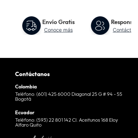
to
Envío Gratis
Responsab
Conoce más
Contáctan
Contáctanos
Colombia
Teléfono: (601) 425 6000 Diagonal 25 G # 94 - 55
Bogotá
Ecuador
Teléfono: (593) 22 801 142 Cl. Aceitunos 168 Eloy
Alfaro Quito